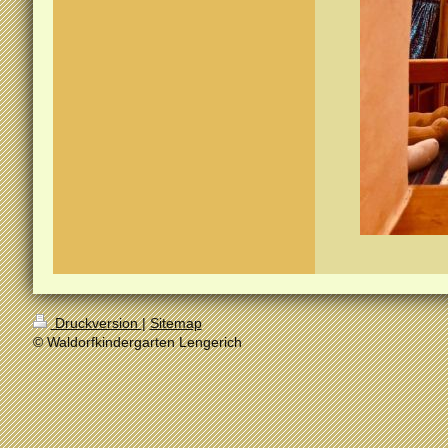
Druckversion
|
Sitemap
© Waldorfkindergarten Lengerich