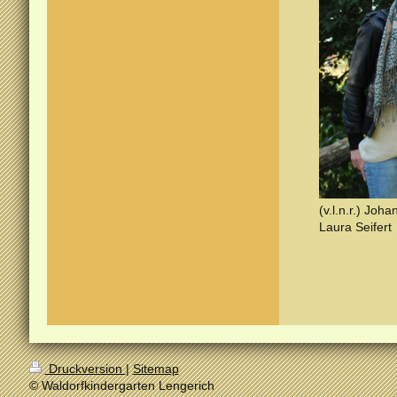
(v.l.n.r.) Jo
Laura Seifert
Druckversion
|
Sitemap
© Waldorfkindergarten Lengerich